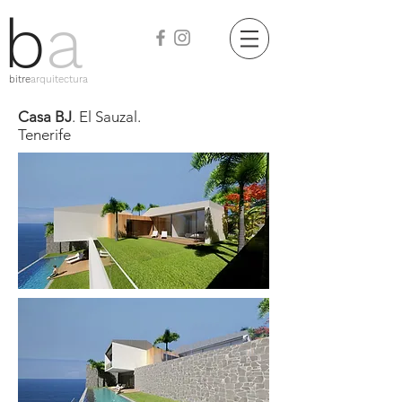
b
a
bitre
arquitectura
Casa BJ
. El Sauzal.
Tenerife